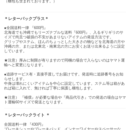
（梱包も含まれております。）
＊レターパックプラス＊
●全国送料一律 『600円』
北海道でも沖縄でもリーズナブルな送料『600円』、入るギリギリのサ
イズで尚且つ破損の不安があまりないアイテムの発送方法です。
グリップやステム、ほんのちょっとした大きさの物などを北海道の方や
沖縄の方、または北東北・南東北の方にお安くお送り出来るように設定
しています。
★注意）厚みに制限が有りますので同梱の場合で入らないのはヤマト運
輸へと変更になります。
●追跡サービス有・直接手渡しでお届けです。発送時に追跡番号をお知
らせします。
中身は壊れにくいアイテムを中心に設定しています。ステム等は箱があ
れば箱に入れて、無ければ丁寧に保護し梱包します。
★注意） 『補償』が必要な場合や『商品代引き』での発送の場合はヤマ
ト運輸60サイズで発送となります。
＊レターパックライト ＊
全国送料一律 『430円』
ブレーキシューやブレーキパッド、インナーワイヤーやスペーサーな