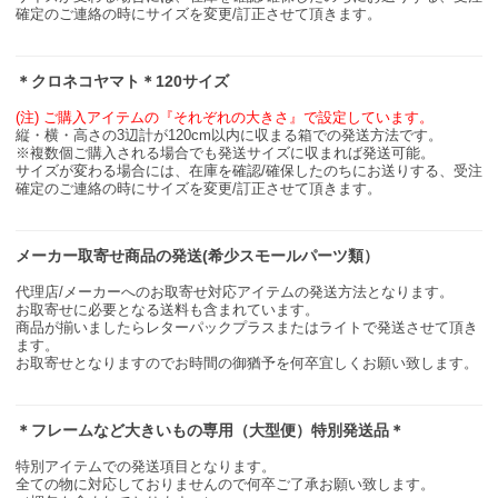
確定のご連絡の時にサイズを変更/訂正させて頂きます。
＊クロネコヤマト＊120サイズ
(注) ご購入アイテムの『それぞれの大きさ』で設定しています。
縦・横・高さの3辺計が120cm以内に収まる箱での発送方法です。
※複数個ご購入される場合でも発送サイズに収まれば発送可能。
サイズが変わる場合には、在庫を確認/確保したのちにお送りする、受注
確定のご連絡の時にサイズを変更/訂正させて頂きます。
メーカー取寄せ商品の発送(希少スモールパーツ類）
代理店/メーカーへのお取寄せ対応アイテムの発送方法となります。
お取寄せに必要となる送料も含まれています。
商品が揃いましたらレターパックプラスまたはライトで発送させて頂き
ます。
お取寄せとなりますのでお時間の御猶予を何卒宜しくお願い致します。
＊フレームなど大きいもの専用（大型便）特別発送品＊
特別アイテムでの発送項目となります。
全ての物に対応しておりませんので何卒ご了承お願い致します。