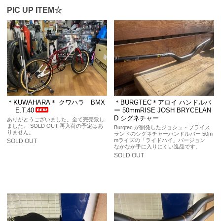
PIC UP ITEM☆
＊KUWAHARA＊ クワハラ BMX
＊BURGTEC＊アロイ ハンドルバ
E.T.40
ー 50mmRISE JOSH BRYCELAN
D シグネチャー
ありがとうございました。全て完売致し
ました。 SOLD OUT 再入荷の予定はあ
Burgtec が開発したジョシュ・ブライス
りません。
ランドのシグネチャーハンドルバー 50m
mライズの「ライドハイ」バージョン
SOLD OUT
なかなか手に入りにくい逸品です。
SOLD OUT