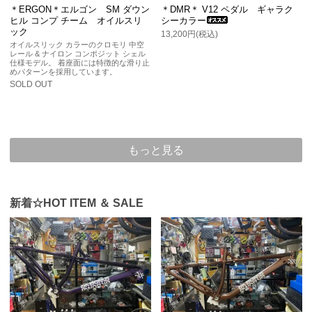
＊ERGON＊エルゴン SM ダウン
＊DMR＊ V12 ペダル ギャラク
ヒル コンプ チーム オイルスリ
シーカラー
ック
13,200円(税込)
オイルスリック カラーのクロモリ 中空
レール & ナイロン コンポジット シェル
仕様モデル。 着座面には特徴的な滑り止
めパターンを採用しています。
SOLD OUT
もっと見る
新着☆HOT ITEM ＆ SALE