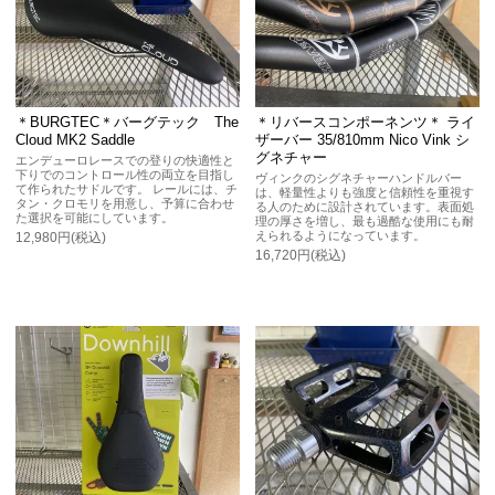
＊BURGTEC＊バーグテック The
＊リバースコンポーネンツ＊ ライ
Cloud MK2 Saddle
ザーバー 35/810mm Nico Vink シ
グネチャー
エンデューロレースでの登りの快適性と
下りでのコントロール性の両立を目指し
ヴィンクのシグネチャーハンドルバー
て作られたサドルです。 レールには、チ
は、軽量性よりも強度と信頼性を重視す
タン・クロモリを用意し、予算に合わせ
る人のために設計されています。表面処
た選択を可能にしています。
理の厚さを増し、最も過酷な使用にも耐
えられるようになっています。
12,980円(税込)
16,720円(税込)