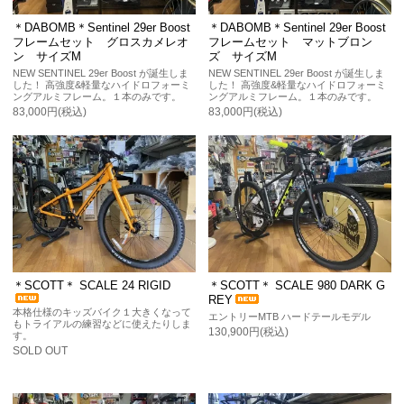
＊DABOMB＊Sentinel 29er Boost
＊DABOMB＊Sentinel 29er Boost
フレームセット グロスカメレオ
フレームセット マットブロン
ン サイズM
ズ サイズM
NEW SENTINEL 29er Boost が誕生しま
NEW SENTINEL 29er Boost が誕生しま
した！ 高強度&軽量なハイドロフォーミ
した！ 高強度&軽量なハイドロフォーミ
ングアルミフレーム。１本のみです。
ングアルミフレーム。１本のみです。
83,000円(税込)
83,000円(税込)
＊SCOTT＊ SCALE 24 RIGID
＊SCOTT＊ SCALE 980 DARK G
REY
本格仕様のキッズバイク１大きくなって
エントリーMTB ハードテールモデル
もトライアルの練習などに使えたりしま
130,900円(税込)
す。
SOLD OUT