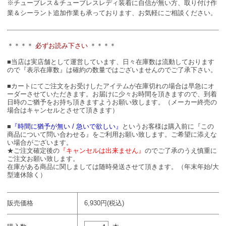
※チューブレス＆チューブレスレディ装着に自信が無い方、取り付け作
業＆シーラント追加作業も承っております、お気軽にご相談ください。
＊＊＊＊
必ずお読み下さい
＊＊＊＊
■当店は実店舗として運営しています、日々在庫数は流動しております
ので『表示在庫数』は確約の数量ではございませんのでご了承下さい。
■カートにてご注文をお受けしたアイテムが在庫切れの場合は早急にオ
ーダーさせていただきます。お届けに少々お時間を頂きますので、到着
日時のご猶予をお持ち頂きますようお願い致します。（メーカー終売の
場合はキャンセルとさせて頂きます）
■
『時間に猶予が無い / 急いで欲しい』
というお客様は購入前に『この
商品について問い合わせる』をご利用お願い致します。ご希望に添えな
い場合がございます。
★ご注文確定後の
『キャンセルは出来ません』
のでご了承のうえ慎重に
ご注文お願い致します。
在庫がある商品に関しましては随時発送させて頂きます。（年末年始/大
型連休除く）
販売価格
6,930円(税込)