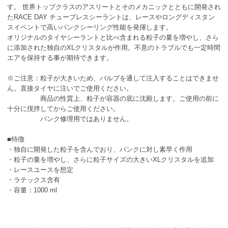
す。 世界トップクラスのアスリートとそのメカニックとともに開発され
たRACE DAY チューブレスシーラントは、レースやロングディスタン
スイベントで高いパンクシーリング性能を発揮します。
オリジナルのタイヤシーラントと比べ含まれる粒子の量を増やし、さら
に添加された独自のXLクリスタルが作用。不意のトラブルでも一定時間
エアを保持する事が期待できます。
※ご注意：粒子が大きいため、バルブを通して注入することはできませ
ん。直接タイヤに注いでご使用ください。
商品の性質上、粒子が容器の底に沈殿します。ご使用の前に
十分に撹拌してからご使用ください。
パンク修理用ではありません。
■特徴
・独自に開発した粒子を含んでおり、パンクに対し素早く作用
・粒子の量を増やし、さらに粒子サイズの大きいXLクリスタルを追加
・レースユースを想定
・ラテックス含有
・容量：1000 ml