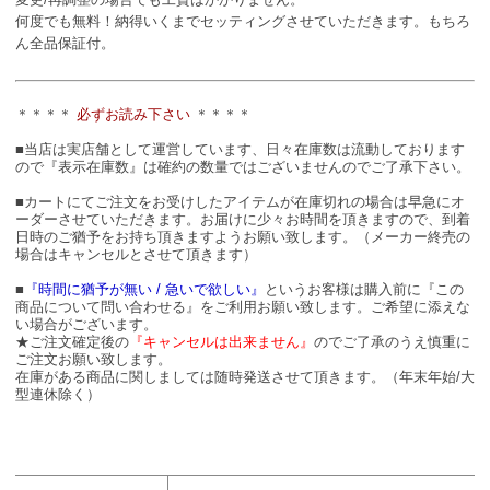
何度でも無料！納得いくまでセッティングさせていただきます。もちろ
ん全品保証付。
＊＊＊＊
必ずお読み下さい
＊＊＊＊
■当店は実店舗として運営しています、日々在庫数は流動しております
ので『表示在庫数』は確約の数量ではございませんのでご了承下さい。
■カートにてご注文をお受けしたアイテムが在庫切れの場合は早急にオ
ーダーさせていただきます。お届けに少々お時間を頂きますので、到着
日時のご猶予をお持ち頂きますようお願い致します。（メーカー終売の
場合はキャンセルとさせて頂きます）
■
『時間に猶予が無い / 急いで欲しい』
というお客様は購入前に『この
商品について問い合わせる』をご利用お願い致します。ご希望に添えな
い場合がございます。
★ご注文確定後の
『キャンセルは出来ません』
のでご了承のうえ慎重に
ご注文お願い致します。
在庫がある商品に関しましては随時発送させて頂きます。（年末年始/大
型連休除く）