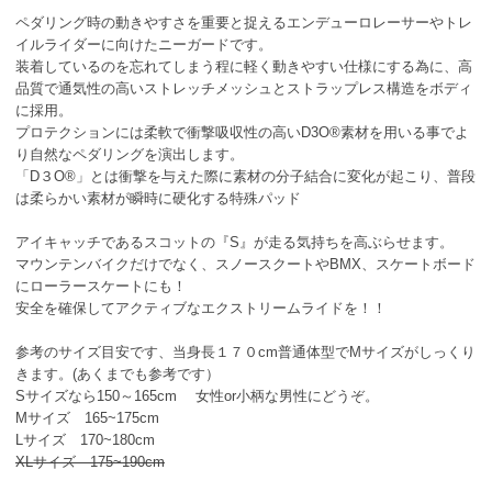
ペダリング時の動きやすさを重要と捉えるエンデューロレーサーやトレ
イルライダーに向けたニーガードです。
装着しているのを忘れてしまう程に軽く動きやすい仕様にする為に、高
品質で通気性の高いストレッチメッシュとストラップレス構造をボディ
に採用。
プロテクションには柔軟で衝撃吸収性の高いD3O®素材を用いる事でよ
り自然なペダリングを演出します。
「D３O®」とは衝撃を与えた際に素材の分子結合に変化が起こり、普段
は柔らかい素材が瞬時に硬化する特殊パッド
アイキャッチであるスコットの『S』が走る気持ちを高ぶらせます。
マウンテンバイクだけでなく、スノースクートやBMX、スケートボード
にローラースケートにも！
安全を確保してアクティブなエクストリームライドを！！
参考のサイズ目安です、当身長１７０cm普通体型でMサイズがしっくり
きます。(あくまでも参考です）
Sサイズなら150～165cm 女性or小柄な男性にどうぞ。
Mサイズ 165~175cm
Lサイズ 170~180cm
XLサイズ 175~190cm