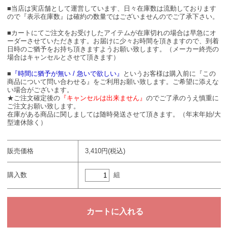
■当店は実店舗として運営しています、日々在庫数は流動しております
ので『表示在庫数』は確約の数量ではございませんのでご了承下さい。
■カートにてご注文をお受けしたアイテムが在庫切れの場合は早急にオ
ーダーさせていただきます。お届けに少々お時間を頂きますので、到着
日時のご猶予をお持ち頂きますようお願い致します。（メーカー終売の
場合はキャンセルとさせて頂きます）
■
『時間に猶予が無い / 急いで欲しい』
というお客様は購入前に『この
商品について問い合わせる』をご利用お願い致します。ご希望に添えな
い場合がございます。
★ご注文確定後の
『キャンセルは出来ません』
のでご了承のうえ慎重に
ご注文お願い致します。
在庫がある商品に関しましては随時発送させて頂きます。（年末年始/大
型連休除く）
販売価格
3,410円(税込)
組
購入数