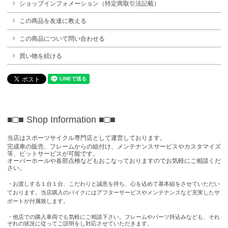
ショップインフォメーション（特定商取引法記載）
この商品を友達に教える
この商品について問い合わせる
買い物を続ける
■□■ Shop Information
■□■
当店はスポーツサイクル専門店として運営しております。
完成車の販売、フレームからの組付け、メンテナンスサービスやカスタマイズ
等、ピットサービスが可能です。
オーバーホールや各部点検などもおこなっておりますのでお気軽にご相談くだ
さい。
・お渡しする１台１台、こだわりと誠意を持ち、心を込めて基本組をさせていただい
ております。当店購入のバイクにはアフターサービスやメンテナンスなど充実したサ
ポートが付属致します。
・他店での購入車両でも気軽にご相談下さい。フレームやパーツ持込みなども、それ
ぞれの状況に従ってご説明をし対応させていただきます。