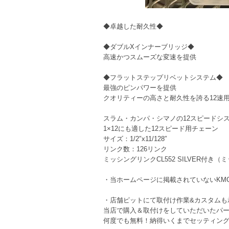
◆卓越した耐久性◆
◆ダブルXインナーブリッジ◆
高速かつスムーズな変速を提供
◆フラットステップリベットシステム◆
最強のピンパワーを提供
クオリティーの高さと耐久性を誇る12速
スラム・カンパ・シマノの12スピードシ
1×12にも適した12スピード用チェーン
サイズ：1/2″x11/128″
リンク数：126リンク
ミッシングリンクCL552 SILVER付
・当ホームページに掲載されていないK
・店舗ピットにて取付け作業&カスタムも
当店で購入＆取付けをしていただいたパー
何度でも無料！納得いくまでセッティン