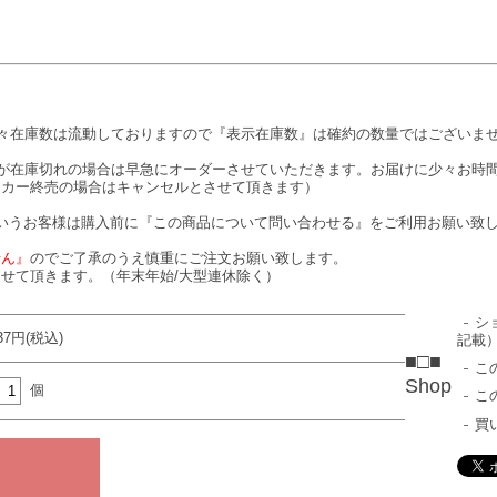
々在庫数は流動しておりますので『表示在庫数』は確約の数量ではございま
が在庫切れの場合は早急にオーダーさせていただきます。お届けに少々お時
ーカー終売の場合はキャンセルとさせて頂きます）
いうお客様は購入前に『この商品について問い合わせる』をご利用お願い致
せん』
のでご了承のうえ慎重にご注文お願い致します。
せて頂きます。（年末年始/大型連休除く）
シ
737円(税込)
記載
■□■
こ
Shop
個
こ
買