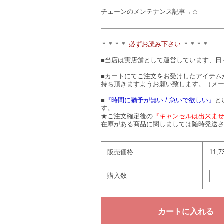
チェーンのメンテナンス記事→☆
＊＊＊＊
必ずお読み下さい
＊＊＊＊
■当店は実店舗として運営しています、日
■カートにてご注文をお受けしたアイテム
持ち頂きますようお願い致します。（メ
■
『時間に猶予が無い / 急いで欲しい』
と
す。
★ご注文確定後の
『キャンセルは出来ま
在庫がある商品に関しましては随時発送さ
販売価格
11,
購入数