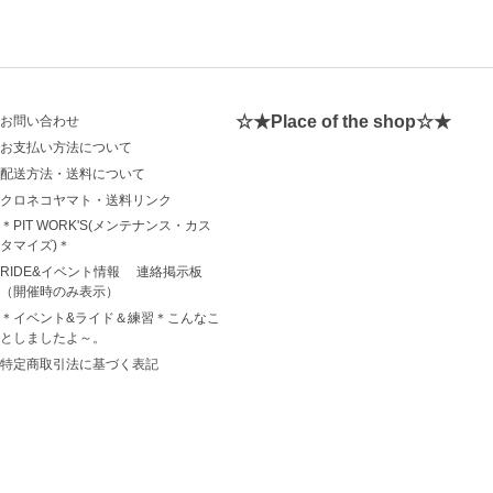
☆★Place of the shop☆★
お問い合わせ
お支払い方法について
配送方法・送料について
クロネコヤマト・送料リンク
＊PIT WORK'S(メンテナンス・カス
タマイズ)＊
RIDE&イベント情報 連絡掲示板
（開催時のみ表示）
＊イベント&ライド＆練習＊こんなこ
としましたよ～。
特定商取引法に基づく表記