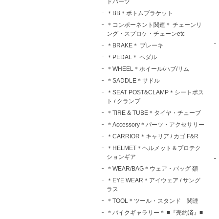
ドパーツ
＊BB＊ボトムブラケット
＊コンポーネント関連＊ チェーンリ
ング・スプロケ・チェーンetc
＊BRAKE＊ ブレーキ
＊PEDAL＊ ペダル
＊WHEEL＊ホイール/ハブ/リム
＊SADDLE＊サドル
＊SEAT POST&CLAMP＊シートポス
ト / クランプ
＊TIRE & TUBE＊タイヤ・チューブ
＊Accessory＊パーツ・アクセサリー
＊CARRIOR＊キャリア / カゴ F&R
＊HELMET＊ヘルメット＆プロテク
ションギア
＊WEAR/BAG＊ウェア・バッグ 類
＊EYE WEAR＊アイウェア / サング
ラス
＊TOOL＊ツール・スタンド 関連
＊バイクギャラリー＊ ■『売約済』■