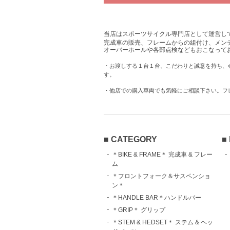
当店はスポーツサイクル専門店として運営し
完成車の販売、フレームからの組付け、メン
オーバーホールや各部点検などもおこなって
・お渡しする１台１台、こだわりと誠意を持ち、
す。
・他店での購入車両でも気軽にご相談下さい。フ
■ CATEGORY
■
＊BIKE & FRAME＊ 完成車 & フレー
ム
＊フロントフォーク＆サスペンショ
ン＊
＊HANDLE BAR＊ハンドルバー
＊GRIP＊ グリップ
＊STEM & HEDSET＊ ステム & ヘッ