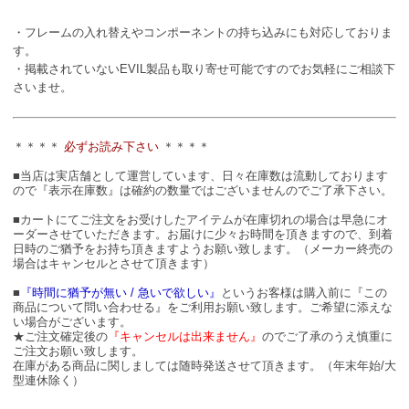
・フレームの入れ替えやコンポーネントの持ち込みにも対応しておりま
す。
・掲載されていないEVIL製品も取り寄せ可能ですのでお気軽にご相談下
さいませ。
＊＊＊＊
必ずお読み下さい
＊＊＊＊
■当店は実店舗として運営しています、日々在庫数は流動しております
ので『表示在庫数』は確約の数量ではございませんのでご了承下さい。
■カートにてご注文をお受けしたアイテムが在庫切れの場合は早急にオ
ーダーさせていただきます。お届けに少々お時間を頂きますので、到着
日時のご猶予をお持ち頂きますようお願い致します。（メーカー終売の
場合はキャンセルとさせて頂きます）
■
『時間に猶予が無い / 急いで欲しい』
というお客様は購入前に『この
商品について問い合わせる』をご利用お願い致します。ご希望に添えな
い場合がございます。
★ご注文確定後の
『キャンセルは出来ません』
のでご了承のうえ慎重に
ご注文お願い致します。
在庫がある商品に関しましては随時発送させて頂きます。（年末年始/大
型連休除く）