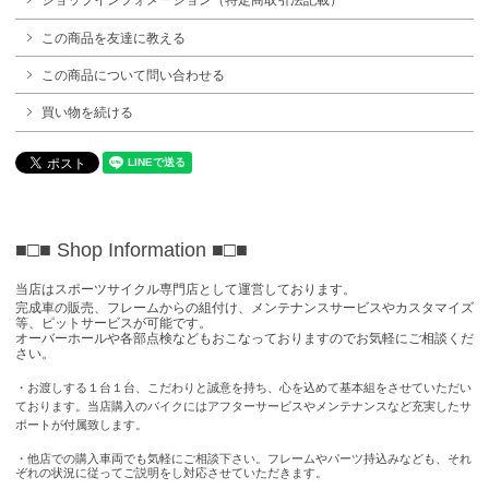
ショップインフォメーション（特定商取引法記載）
この商品を友達に教える
この商品について問い合わせる
買い物を続ける
■□■ Shop Information
■□■
当店はスポーツサイクル専門店として運営しております。
完成車の販売、フレームからの組付け、メンテナンスサービスやカスタマイズ
等、ピットサービスが可能です。
オーバーホールや各部点検などもおこなっておりますのでお気軽にご相談くだ
さい。
・お渡しする１台１台、こだわりと誠意を持ち、心を込めて基本組をさせていただい
ております。当店購入のバイクにはアフターサービスやメンテナンスなど充実したサ
ポートが付属致します。
・他店での購入車両でも気軽にご相談下さい。フレームやパーツ持込みなども、それ
ぞれの状況に従ってご説明をし対応させていただきます。