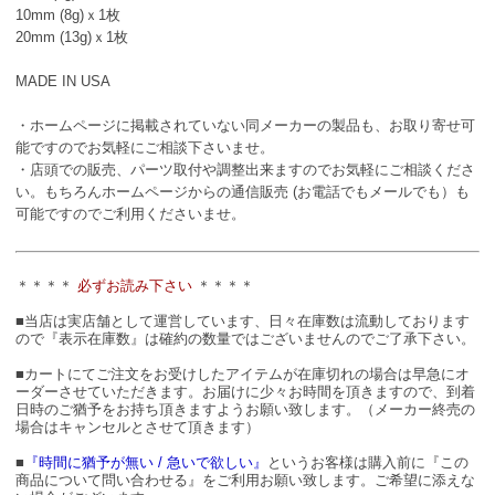
10mm (8g)ｘ1枚
20mm (13g)ｘ1枚
MADE IN USA
・ホームページに掲載されていない同メーカーの製品も、お取り寄せ可
能ですのでお気軽にご相談下さいませ。
・店頭での販売、パーツ取付や調整出来ますのでお気軽にご相談くださ
い。もちろんホームページからの通信販売 (お電話でもメールでも）も
可能ですのでご利用くださいませ。
＊＊＊＊
必ずお読み下さい
＊＊＊＊
■当店は実店舗として運営しています、日々在庫数は流動しております
ので『表示在庫数』は確約の数量ではございませんのでご了承下さい。
■カートにてご注文をお受けしたアイテムが在庫切れの場合は早急にオ
ーダーさせていただきます。お届けに少々お時間を頂きますので、到着
日時のご猶予をお持ち頂きますようお願い致します。（メーカー終売の
場合はキャンセルとさせて頂きます）
■
『時間に猶予が無い / 急いで欲しい』
というお客様は購入前に『この
商品について問い合わせる』をご利用お願い致します。ご希望に添えな