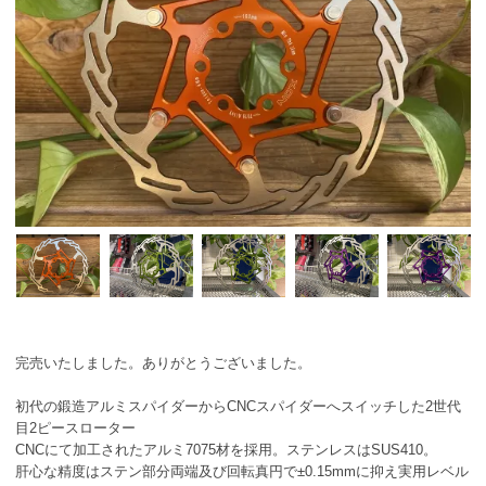
完売いたしました。ありがとうございました。
初代の鍛造アルミスパイダーからCNCスパイダーへスイッチした2世代
目2ピースローター
CNCにて加工されたアルミ7075材を採用。ステンレスはSUS410。
肝心な精度はステン部分両端及び回転真円で±0.15mmに抑え実用レベル