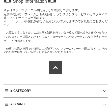
■□■ Shop Information
■□■
当店はスポーツサイクル専門店として運営しております。
完成車の販売、フレームからの組付け、メンテナンスサービスやカスタマイズ
等、ピットサービスが可能です。
オーバーホールや各部点検などもおこなっておりますのでお気軽にご相談くだ
さい。
・お渡しする１台１台、こだわりと誠意を持ち、心を込めて基本組をさせていただい
ております。当店購入のバイクにはアフターサービスやメンテナンスなど充実したサ
ポートが付属致します。
・他店での購入車両でも気軽にご相談下さい。フレームやパーツ持込みなども、それ
ぞれの状況に従ってご説明をし対応させていただきます。
■ CATEGORY
■ BRAND