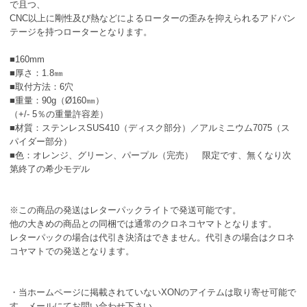
で且つ、
CNC以上に剛性及び熱などによるローターの歪みを抑えられるアドバン
テージを持つローターとなります。
■160mm
■厚さ：1.8㎜
■取付方法：6穴
■重量：90g（Ø160㎜）
（+/- 5％の重量許容差）
■材質：ステンレスSUS410（ディスク部分）／アルミニウム7075（ス
パイダー部分）
■色：オレンジ、グリーン、パープル（完売） 限定です、無くなり次
第終了の希少モデル
※この商品の発送はレターパックライトで発送可能です。
他の大きめの商品との同梱では通常のクロネコヤマトとなります。
レターパックの場合は代引き決済はできません。代引きの場合はクロネ
コヤマトでの発送となります。
・当ホームページに掲載されていないXONのアイテムは取り寄せ可能で
す、メールにてお問い合わせ下さい。