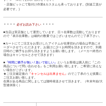
・店舗ピットにて取付け作業&カスタムも承っております。(別途工賃が
必要です。)
＊＊＊＊
必ずお読み下さい
＊＊＊＊
■当店は実店舗として運営しています、日々在庫数は流動しております
ので『表示在庫数』は確約の数量ではございませんのでご了承下さい。
■カートにてご注文をお受けしたアイテムが在庫切れの場合は早急にオ
ーダーさせていただきます。お届けに少々お時間を頂きますので、到着
日時のご猶予をお持ち頂きますようお願い致します。（メーカー終売の
場合はキャンセルとさせて頂きます）
■
『時間に猶予が無い / 急いで欲しい』
というお客様は購入前に『この
商品について問い合わせる』をご利用お願い致します。ご希望に添えな
い場合がございます。
★ご注文確定後の
『キャンセルは出来ません』
のでご了承のうえ慎重に
ご注文お願い致します。
在庫がある商品に関しましては随時発送させて頂きます。（年末年始/大
型連休除く）