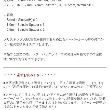
対応BB：ThreadFit 24, T47 24i, T47 24x
BBシェル幅：68mm, 73mm, 73mm SB+, 86.5mm, 92mm SB+
内容物
・Spindle Sleeve(H) x 2
・1.0mm Spindle Spacer x 3
・0.5mm Spindle Spacer x 2
クリスキングBBの性能を維持するためにもオーバーホール時や何年か
に一度の交換をオススメします。
単品でご注文の際、レターパックライトでの発送が可能ですので全国一
律370円でお送りでできます。
＊＊＊＊
必ずお読み下さい
＊＊＊＊
■当店は実店舗として運営しています、日々在庫数は流動しております
ので『表示在庫数』は確約の数量ではございませんのでご了承下さい。
■カートにてご注文をお受けしたアイテムが在庫切れの場合は早急にオ
ーダーさせていただきます。お届けに少々お時間を頂きますので、到着
日時のご猶予をお持ち頂きますようお願い致します。（メーカー終売の
場合はキャンセルとさせて頂きます）