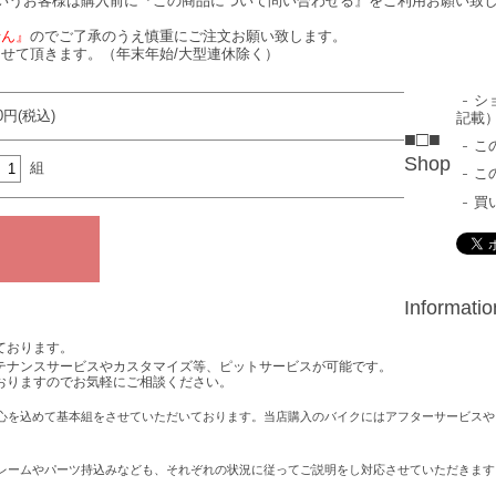
いうお客様は購入前に『この商品について問い合わせる』をご利用お願い致
せん』
のでご了承のうえ慎重にご注文お願い致します。
せて頂きます。（年末年始/大型連休除く）
シ
90円(税込)
記載
■□■
こ
Shop
組
こ
買
Informati
ております。
テナンスサービスやカスタマイズ等、ピットサービスが可能です。
おりますのでお気軽にご相談ください。
心を込めて基本組をさせていただいております。当店購入のバイクにはアフターサービスや
レームやパーツ持込みなども、それぞれの状況に従ってご説明をし対応させていただきます