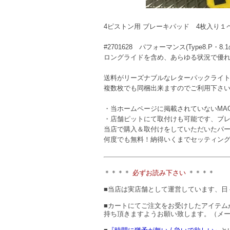
4ピストン用 ブレーキパッド 4枚入り１
#2701628 パフォーマンス(Type8.P・8.
ロングライドを含め、あらゆる状況で優
送料がリーズナブルなレターパックライ
複数枚でも同梱出来ますのでご利用下さ
・当ホームページに掲載されていないM
・店舗ピットにて取付けも可能です、ブレ
当店で購入＆取付けをしていただいたパー
何度でも無料！納得いくまでセッティン
＊＊＊＊
必ずお読み下さい
＊＊＊＊
■当店は実店舗として運営しています、日
■カートにてご注文をお受けしたアイテム
持ち頂きますようお願い致します。（メ