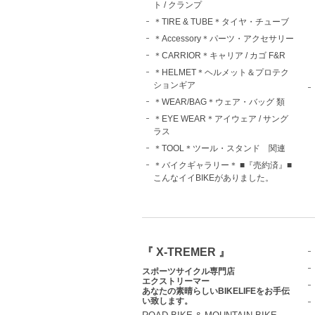
ト / クランプ
＊TIRE & TUBE＊タイヤ・チューブ
＊Accessory＊パーツ・アクセサリー
＊CARRIOR＊キャリア / カゴ F&R
＊HELMET＊ヘルメット＆プロテク
ションギア
＊WEAR/BAG＊ウェア・バッグ 類
＊EYE WEAR＊アイウェア / サング
ラス
＊TOOL＊ツール・スタンド 関連
＊バイクギャラリー＊ ■『売約済』■
こんなイイBIKEがありました。
『 X-TREMER 』
スポーツサイクル専門店
エクストリーマー
あなたの素晴らしいBIKELIFEをお手伝
い致します。