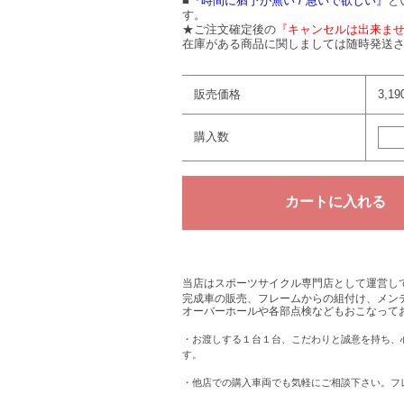
■
『時間に猶予が無い / 急いで欲しい』
と
す。
★ご注文確定後の
『キャンセルは出来ま
在庫がある商品に関しましては随時発送さ
販売価格
3,1
購入数
当店はスポーツサイクル専門店として運営し
完成車の販売、フレームからの組付け、メン
オーバーホールや各部点検などもおこなって
・お渡しする１台１台、こだわりと誠意を持ち、
す。
・他店での購入車両でも気軽にご相談下さい。フ