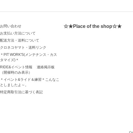
☆★Place of the shop☆★
お問い合わせ
お支払い方法について
配送方法・送料について
クロネコヤマト・送料リンク
＊PIT WORK'S(メンテナンス・カス
タマイズ)＊
RIDE&イベント情報 連絡掲示板
（開催時のみ表示）
＊イベント&ライド＆練習＊こんなこ
としましたよ～。
特定商取引法に基づく表記
Co