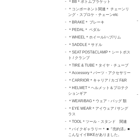
＊BB＊ボトムブラケット
＊コンポーネント関連＊ チェーンリ
ング・スプロケ・チェーンetc
＊BRAKE＊ ブレーキ
＊PEDAL＊ ペダル
＊WHEEL＊ホイール/ハブ/リム
＊SADDLE＊サドル
＊SEAT POST&CLAMP＊シートポス
ト / クランプ
＊TIRE & TUBE＊タイヤ・チューブ
＊Accessory＊パーツ・アクセサリー
＊CARRIOR＊キャリア / カゴ F&R
＊HELMET＊ヘルメット＆プロテク
ションギア
＊WEAR/BAG＊ウェア・バッグ 類
＊EYE WEAR＊アイウェア / サング
ラス
＊TOOL＊ツール・スタンド 関連
＊バイクギャラリー＊ ■『売約済』■
こんなイイBIKEがありました。