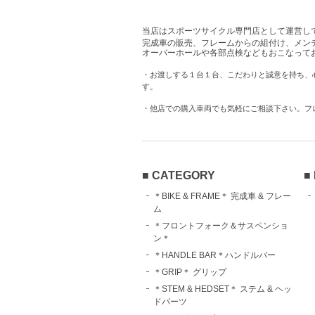
当店はスポーツサイクル専門店として運営し
完成車の販売、フレームからの組付け、メン
オーバーホールや各部点検などもおこなって
・お渡しする１台１台、こだわりと誠意を持ち、
す。
・他店での購入車両でも気軽にご相談下さい。フ
■ CATEGORY
■
＊BIKE & FRAME＊ 完成車 & フレー
ム
＊フロントフォーク＆サスペンショ
ン＊
＊HANDLE BAR＊ハンドルバー
＊GRIP＊ グリップ
＊STEM & HEDSET＊ ステム & ヘッ
ドパーツ