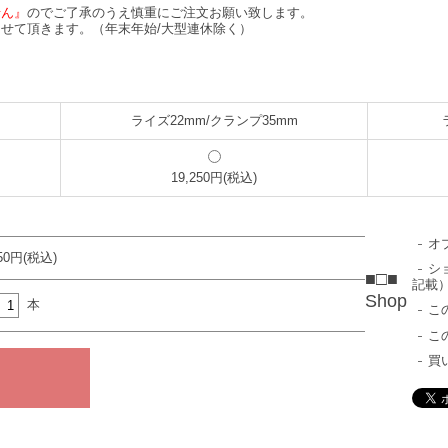
せん』
のでご了承のうえ慎重にご注文お願い致します。
せて頂きます。（年末年始/大型連休除く）
ライズ22mm/クランプ35mm
19,250円(税込)
オ
250円(税込)
シ
■□■
記載
Shop
本
こ
こ
買