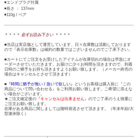
◾エンドプラグ付属
◾長さ ： 137mm
◾110g / ペア
＊＊＊＊
必ずお読み下さい
＊＊＊＊
■当店は実店舗として運営しています、日々在庫数は流動しております
ので『表示在庫数』は確約の数量ではございませんのでご了承下さい。
■カートにてご注文をお受けしたアイテムが在庫切れの場合は早急にオ
ーダーさせていただきます。お届けに少々お時間を頂きますので、到着
日時のご猶予をお持ち頂きますようお願い致します。（メーカー終売の
場合はキャンセルとさせて頂きます）
■
『時間に猶予が無い / 急いで欲しい』
というお客様は購入前に『この
商品について問い合わせる』をご利用お願い致します。ご希望に添えな
い場合がございます。
★ご注文確定後の
『キャンセルは出来ません』
のでご了承のうえ慎重に
ご注文お願い致します。
在庫がある商品に関しましては随時発送させて頂きます。（年末年始/大
型連休除く）