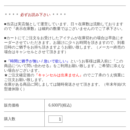
＊＊＊＊
必ずお読み下さい
＊＊＊＊
■当店は実店舗として運営しています、日々在庫数は流動しております
ので『表示在庫数』は確約の数量ではございませんのでご了承下さい。
■カートにてご注文をお受けしたアイテムが在庫切れの場合は早急にオ
ーダーさせていただきます。お届けに少々お時間を頂きますので、到着
日時のご猶予をお持ち頂きますようお願い致します。（メーカー終売の
場合はキャンセルとさせて頂きます）
■
『時間に猶予が無い / 急いで欲しい』
というお客様は購入前に『この
商品について問い合わせる』をご利用お願い致します。ご希望に添えな
い場合がございます。
★ご注文確定後の
『キャンセルは出来ません』
のでご了承のうえ慎重に
ご注文お願い致します。
在庫がある商品に関しましては随時発送させて頂きます。（年末年始/大
型連休除く）
販売価格
6,600円(税込)
購入数