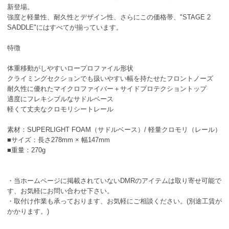
新登場。
強度と軽量性、耐久性とデザイン性、さらにこの価格帯、"STAGE 2
SADDLE"にはすべてが揃っています。
特徴
体重移動がしやすいロープロファイル形状
クライミングセクションでも扱いやすい幅を持たせたフロントノーズ
耐久性に優れたマイクロファイバー＋サイドプロテクショントップ
適度にフレキシブルなサドルベース
軽くて丈夫なクロモリシートレール
素材：SUPERLIGHT FOAM（サドルベース）/ 軽量クロモリ（レール）
■サイズ：長さ278mm × 幅147mm
■重量：270g
・当ホームページに掲載されていないDMRのアイテムは取り寄せ可能で
す、お気軽にお問い合わせ下さい。
・取付け作業も承っております、お気軽にご相談ください。(別途工賃が
かかります。)