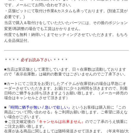
です、メールにてお問い合わせ下さい。
・店舗ピットにて取付け作業&カスタムも承っております。(別途工賃が
必要です。)
当店で購入＆取付けをしていただいたパーツには、その後のポジション
変更/再調整の場合でも工賃はかかりません。
何度でも無料！納得いくまでセッティングさせていただきます。もちろ
ん全品保証付。
＊＊＊＊
必ずお読み下さい
＊＊＊＊
■当店は実店舗として運営しています、日々在庫数は流動しております
ので『表示在庫数』は確約の数量ではございませんのでご了承下さい。
■カートにてご注文をお受けしたアイテムが在庫切れの場合は早急にオ
ーダーさせていただきます。お届けに少々お時間を頂きますので、到着
日時のご猶予をお持ち頂きますようお願い致します。（メーカー終売の
場合はキャンセルとさせて頂きます）
■
『時間に猶予が無い / 急いで欲しい』
というお客様は購入前に『この
商品について問い合わせる』をご利用お願い致します。ご希望に添えな
い場合がございます。
★ご注文確定後の
『キャンセルは出来ません』
のでご了承のうえ慎重に
ご注文お願い致します。
在庫がある商品に関しましては随時発送させて頂きます。（年末年始/大