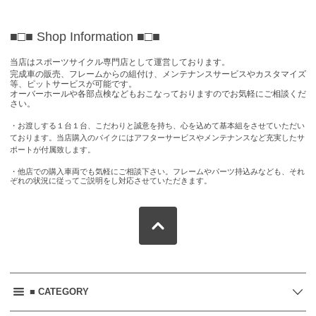
■□■ Shop Information
■□■
当店はスポーツサイクル専門店として運営しております。
完成車の販売、フレームからの組付け、メンテナンスサービスやカスタマイズ
等、ピットサービスが可能です。
オーバーホールや各部点検などもおこなっておりますのでお気軽にご相談くだ
さい。
・お渡しする１台１台、こだわりと誠意を持ち、心を込めて基本組をさせていただい
ております。当店購入のバイクにはアフターサービスやメンテナンスなど充実したサ
ポートが付属致します。
・他店での購入車両でも気軽にご相談下さい。フレームやパーツ持込みなども、それ
ぞれの状況に従ってご説明をし対応させていただきます。
■ CATEGORY