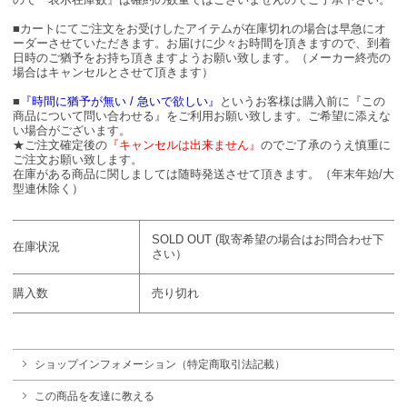
■カートにてご注文をお受けしたアイテムが在庫切れの場合は早急にオ
ーダーさせていただきます。お届けに少々お時間を頂きますので、到着
日時のご猶予をお持ち頂きますようお願い致します。（メーカー終売の
場合はキャンセルとさせて頂きます）
■
『時間に猶予が無い / 急いで欲しい』
というお客様は購入前に『この
商品について問い合わせる』をご利用お願い致します。ご希望に添えな
い場合がございます。
★ご注文確定後の
『キャンセルは出来ません』
のでご了承のうえ慎重に
ご注文お願い致します。
在庫がある商品に関しましては随時発送させて頂きます。（年末年始/大
型連休除く）
SOLD OUT (取寄希望の場合はお問合わせ下
在庫状況
さい）
購入数
売り切れ
ショップインフォメーション（特定商取引法記載）
この商品を友達に教える