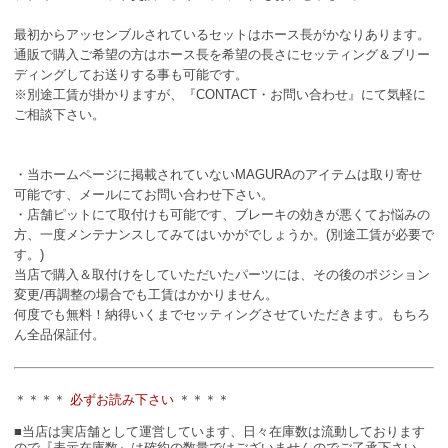
最初からアッセンブルされているセットはホース長がかなりあります。
通販で購入ご希望の方はホース長を希望の長さにセッティング＆ブリー
ディングしてお送りする事も可能です。
※別途工賃が掛かりますが、『CONTACT・お問い合わせ』にて気軽に
ご相談下さい。
・当ホームページに掲載されていないMAGURAのアイテムは取り寄せ
可能です、メールにてお問い合わせ下さい。
・店舗ピットにて取付けも可能です、ブレーキの効きが悪くてお悩みの
方、一度メンテナンスしてみてはいかがでしょうか。(別途工賃が必要で
す。)
当店で購入＆取付けをしていただいたパーツには、その後のポジション
変更/再調整の場合でも工賃はかかりません。
何度でも無料！納得いくまでセッティングさせていただきます。もちろ
ん全品保証付。
＊＊＊＊
必ずお読み下さい
＊＊＊＊
■当店は実店舗として運営しています、日々在庫数は流動しております
ので『表示在庫数』は確約の数量ではございませんのでご了承下さい。