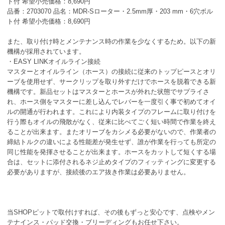
ト付 希望小売価格：8,690円
品番：2703070 品名：MDR-Sローター・2.5mm厚・203 mm・6穴ボル
ト付 希望小売価格：8,690円
また、取り付け時とメンテナンス時の作業を少なくするため。以下の新
機構が採用されています。
・EASY LINKオイルライン接続
マスターとオイルライン（ホース）の接続に従来のトップピースとオリ
ーブを使用せず、サークリップを取り外すだけでホースを脱着できる新
機構です。新品セットはマスターとホースが外れた状態でサプライさ
れ、ホース側をマスターに差し込んでレバーを一度引く事で初めてオイ
ルの開通が行われます。これにより内装タイプのフレームに取り付けを
行う際もオイルの飛散がなく、従来に比べてごく短い時間で作業を終え
ることが出来ます。またオリーブをカシメる必要がないので、作業者の
締結トルクの違いによる性能差が発生せず、誰が作業を行っても所定の
同じ性能を発揮させることが出来ます。ホースをカットして短くする場
合は、セットに添付されるネジ止めタイプのフィッティングに変更する
必要がありますが、接続後のエア抜き作業は必要ありません。
当SHOPピットで取付けすれば、その後もずっと安心です、点検やメン
テナインス・パッド交換・ブリーディングもお任せ下さい。