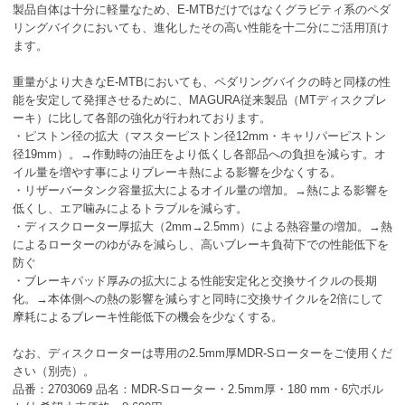
製品自体は十分に軽量なため、E-MTBだけではなくグラビティ系のペダ
リングバイクにおいても、進化したその高い性能を十二分にご活用頂け
ます。
重量がより大きなE-MTBにおいても、ペダリングバイクの時と同様の性
能を安定して発揮させるために、MAGURA従来製品（MTディスクブレ
ーキ）に比して各部の強化が行われております。
・ピストン径の拡大（マスターピストン径12mm・キャリパーピストン
径19mm）。→作動時の油圧をより低くし各部品への負担を減らす。オ
イル量を増やす事によりブレーキ熱による影響を少なくする。
・リザーバータンク容量拡大によるオイル量の増加。→熱による影響を
低くし、エア噛みによるトラブルを減らす。
・ディスクローター厚拡大（2mm→2.5mm）による熱容量の増加。→熱
によるローターのゆがみを減らし、高いブレーキ負荷下での性能低下を
防ぐ
・ブレーキパッド厚みの拡大による性能安定化と交換サイクルの長期
化。→本体側への熱の影響を減らすと同時に交換サイクルを2倍にして
摩耗によるブレーキ性能低下の機会を少なくする。
なお、ディスクローターは専用の2.5mm厚MDR-Sローターをご使用くだ
さい（別売）。
品番：2703069 品名：MDR-Sローター・2.5mm厚・180 mm・6穴ボル