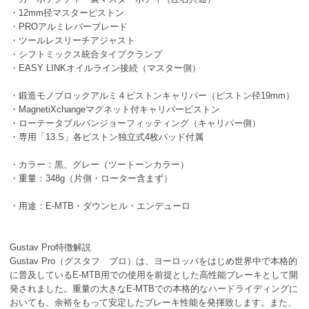
・12mm径マスターピストン
・PROアルミレバーブレード
・ツールレスリーチアジャスト
・シフトミックス統合タイプクランプ
・EASY LINKオイルライン接続（マスター側）
・鍛造モノブロックアルミ４ピストンキャリパー（ピストン径19mm）
・MagnetiXchangeマグネット付キャリパーピストン
・ローテータブルバンジョーフィッティング（キャリパー側）
・専用「13.S」各ピストン独立式4枚パッド付属
・カラー：黒、グレー（ツートーンカラー）
・重量：348g（片側・ローター含まず）
・用途：E-MTB・ダウンヒル・エンデューロ
Gustav Pro特徴解説
Gustav Pro（グスタフ プロ）は、ヨーロッパをはじめ世界中で本格的
に普及しているE-MTB用での使用を前提とした高性能ブレーキとして開
発されました。重量の大きなE-MTBでの本格的なハードライディングに
おいても、余裕をもって安定したブレーキ性能を発揮致します。また、