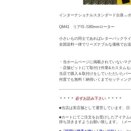
インターナショナルスタンダード台座→
QM41 リアIS /180mmローター
小さいもの同士であればレターパックラ
全国送料一律でリーズナブルな価格でお
・当ホームページに掲載されていないマ
・店舗ピットにて取付け作業&カスタムも
当店で購入＆取付けをしていただいたパー
何度でも無料！納得いくまでセッティン
＊＊＊＊
必ずお読み下さい
＊＊＊＊
■当店は実店舗として運営しています、日
■カートにてご注文をお受けしたアイテム
持ち頂きますようお願い致します。（メ