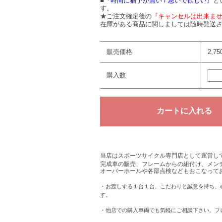
■
『時間に猶予が無い / 急いで欲しい』
と
す。
★ご注文確定後の
『キャンセルは出来ま
在庫がある商品に関しましては随時発送さ
販売価格
2,7
購入数
当店はスポーツサイクル専門店として運営し
完成車の販売、フレームからの組付け、メン
オーバーホールや各部点検などもおこなって
・お渡しする１台１台、こだわりと誠意を持ち、
す。
・他店での購入車両でも気軽にご相談下さい。フ