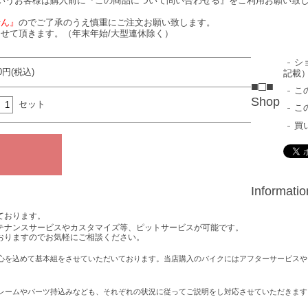
いうお客様は購入前に『この商品について問い合わせる』をご利用お願い致
せん』
のでご了承のうえ慎重にご注文お願い致します。
せて頂きます。（年末年始/大型連休除く）
シ
50円(税込)
記載
■□■
こ
Shop
セット
こ
買
Informati
ております。
テナンスサービスやカスタマイズ等、ピットサービスが可能です。
おりますのでお気軽にご相談ください。
心を込めて基本組をさせていただいております。当店購入のバイクにはアフターサービスや
レームやパーツ持込みなども、それぞれの状況に従ってご説明をし対応させていただきます