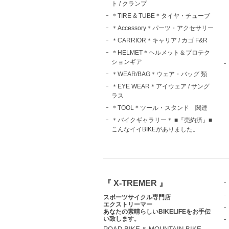
ト / クランプ
＊TIRE & TUBE＊タイヤ・チューブ
＊Accessory＊パーツ・アクセサリー
＊CARRIOR＊キャリア / カゴ F&R
＊HELMET＊ヘルメット＆プロテク
ションギア
＊WEAR/BAG＊ウェア・バッグ 類
＊EYE WEAR＊アイウェア / サング
ラス
＊TOOL＊ツール・スタンド 関連
＊バイクギャラリー＊ ■『売約済』■
こんなイイBIKEがありました。
『 X-TREMER 』
スポーツサイクル専門店
エクストリーマー
あなたの素晴らしいBIKELIFEをお手伝
い致します。